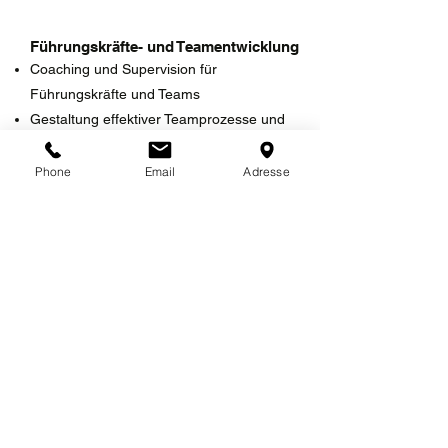
Führungskräfte- und Teamentwicklung
Coaching und Supervision für
Führungskräfte und Teams
Gestaltung effektiver Teamprozesse und
Zusammenarbeit
Einführung regelmäßiger
Phone
Email
Adresse
Feedbackprozesse und
Mitarbeitergespräche
Change Management und
Prozessoptimierung
Begleitung und Steuerung von
Veränderungsprozessen
Entwicklung agiler Organisationsstrukturen
Implementierung nachhaltiger
Kommunikations- und