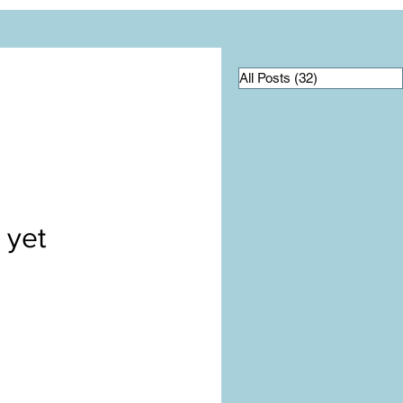
All Posts
(32)
32 posts
 yet