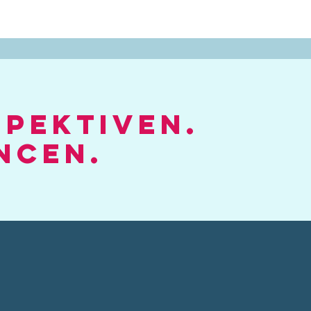
spektiven.
ncen.