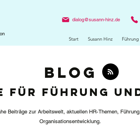
Z
dialog@susann-hinz.de
ion
Start
Susann Hinz
Führung
Blog
e für Führung un
ahe Beiträge zur Arbeitswelt, aktuellen HR-Themen, Führun
Organisationsentwicklung.