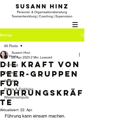
SUSANN HINZ
Personal- & Organisationsberatung
Teamentwicklung | Coaching | Supervision
Beitrag
All Posts
Susann Hinz
All Posts
22. Apr. 2025
2 Min. Lesezeit
Die Kraft von
Führung
Peer-Gruppen
Team
für
Wandel
Praxis & Einblicke
Führungskräf
Wissensimpuls
te
Aktualisiert:
22. Apr.
Führung kann einsam machen. 