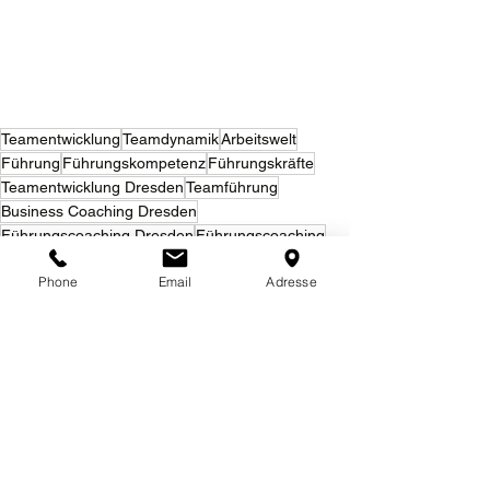
Teamentwicklung
Teamdynamik
Arbeitswelt
Führung
Führungskompetenz
Führungskräfte
Teamentwicklung Dresden
Teamführung
Business Coaching Dresden
Führungscoaching Dresden
Führungscoaching
Psychische Gesundheit
Kollegialer Austausch
Phone
Email
Adresse
Resilienz
Führungskräfte Dresden
Peer-Gruppen
FührungsPeers
Führung
Praxis & Einblicke